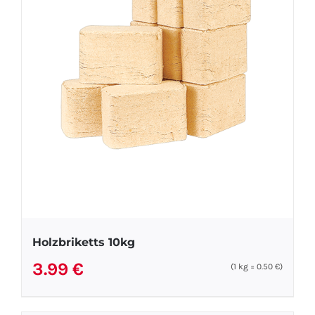
Holzbriketts 10kg
3.99
€
(1
kg
=
0.50
€
)