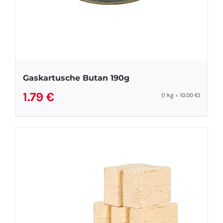
Gaskartusche Butan 190g
1.79
€
(1
kg
=
10.00
€
)