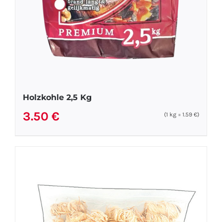
Holzkohle 2,5 Kg
3.50
€
(1
kg
=
1.59
€
)