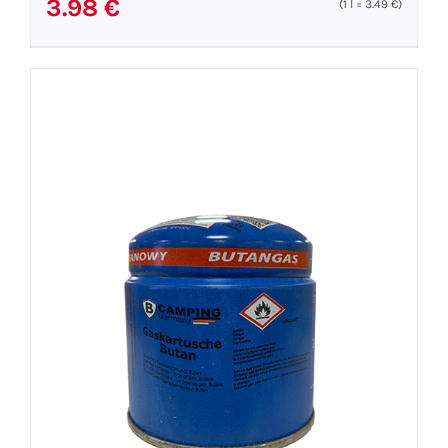
3.98
€
(1
l
=
3.49
€
)