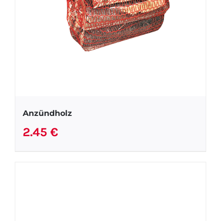
Anzündholz
2.45
€