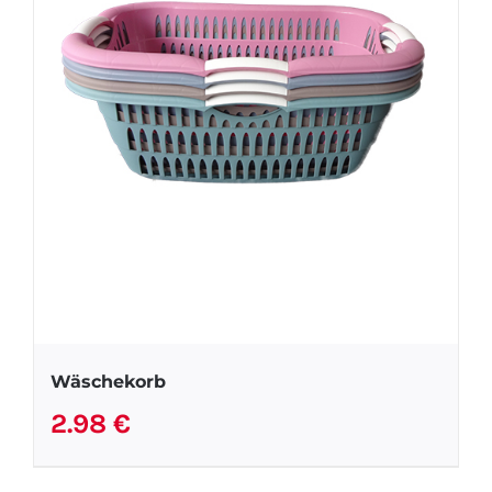
Wäschekorb
2.98
€