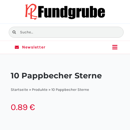
Skip
to
content
Suche
nach:
Newsletter
Toggle
Naviga
Home
10 Pappbecher Sterne
Sortiment
Startseite
»
Produkte
»
10 Pappbecher Sterne
Angebote
0.89
€
Filialen