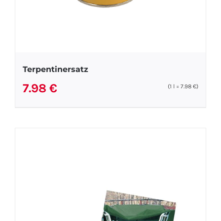
Terpentinersatz
7.98
€
(1
l
=
7.98
€
)