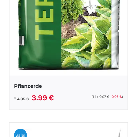
Pflanzerde
Ursprünglicher
Aktueller
3.99
€
(1
l
=
0.07
€
0.05
€
)
*
4.95
€
Preis
Preis
war:
ist:
4.95 €
3.99 €.
Sale!