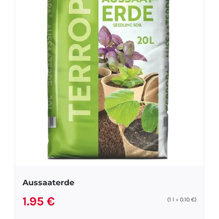
Aussaaterde
1.95
€
(1
l
=
0.10
€
)