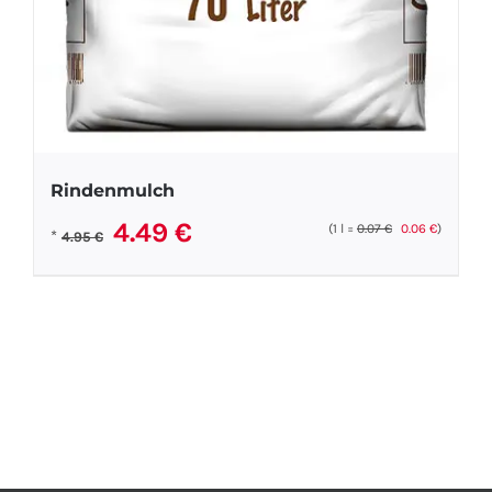
Rindenmulch
Ursprünglicher
Aktueller
4.49
€
(1
l
=
0.07
€
0.06
€
)
*
4.95
€
Preis
Preis
war:
ist:
4.95 €
4.49 €.