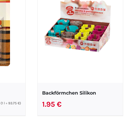
Backförmchen Silikon
1.95
€
(1
l
=
93.75
€
)