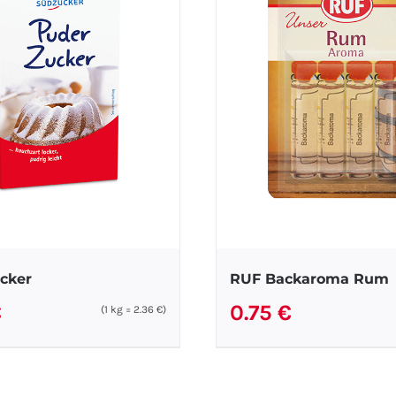
cker
RUF Backaroma Rum
€
0.75
€
(1
kg
=
2.36
€
)