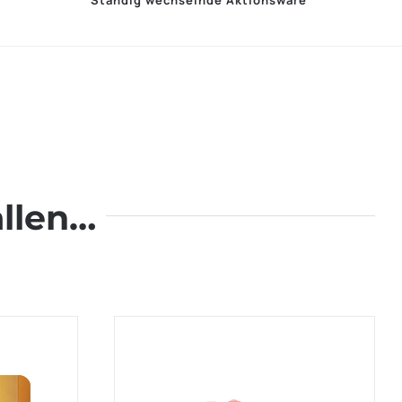
Ständig wechselnde Aktionsware
llen…