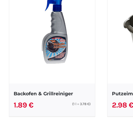
Backofen & Grillreiniger
Putzeim
1.89
€
2.98
(1
l
=
3.78
€
)