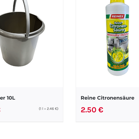
er 10L
Reine Citronensäure
€
2.50
€
(1
l
=
2.46
€
)