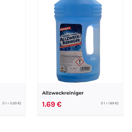
Allzweckreiniger
1.69
€
(1
l
=
5.00
€
)
(1
l
=
1.69
€
)