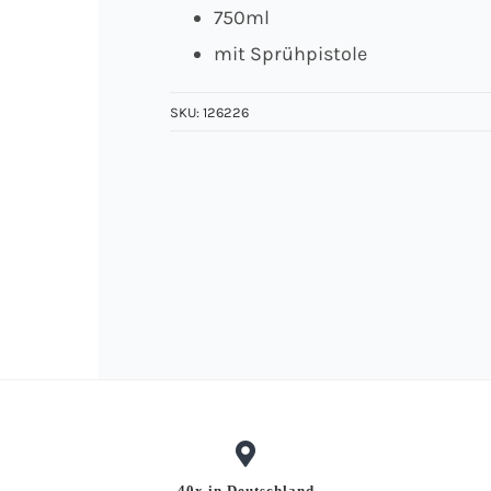
750ml
mit Sprühpistole
SKU:
126226
40x in Deutschland