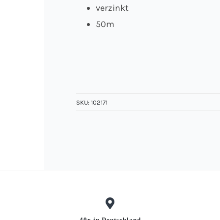
verzinkt
50m
SKU:
102171
40x in Deutschland