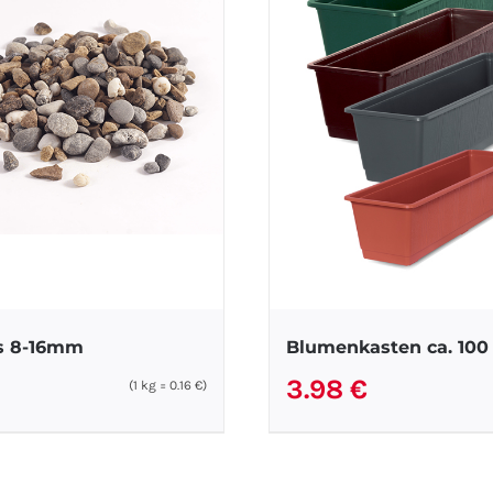
s 8-16mm
Blumenkasten ca. 100
3.98
€
(1
kg
=
0.16
€
)