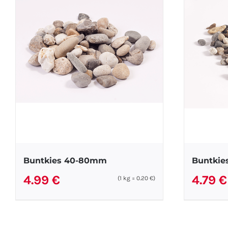
Buntkies 40-80mm
Buntkie
4.99
€
4.79
€
(1
kg
=
0.20
€
)