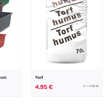
 cm
Torf
4.95
€
(1
l
=
0.06
€
)