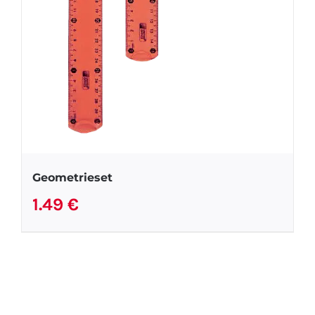
Geometrieset
1.49
€