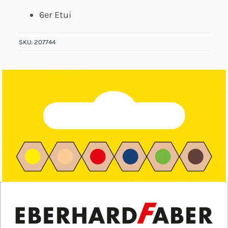
6er Etui
Über uns
SKU:
207744
Kontakt
Jobs