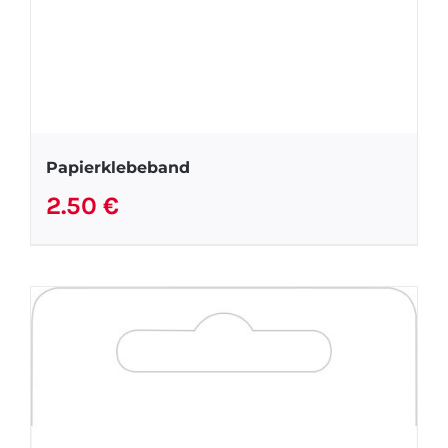
Papierklebeband
2.50
€