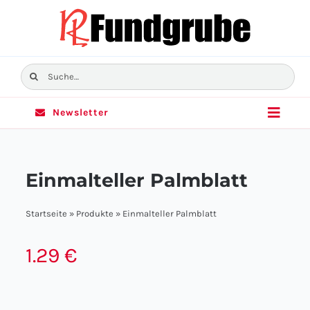
Skip
to
content
Suche
nach:
Newsletter
Toggle
Naviga
Home
Einmalteller Palmblatt
Sortiment
Startseite
»
Produkte
»
Einmalteller Palmblatt
Angebote
1.29
€
Filialen