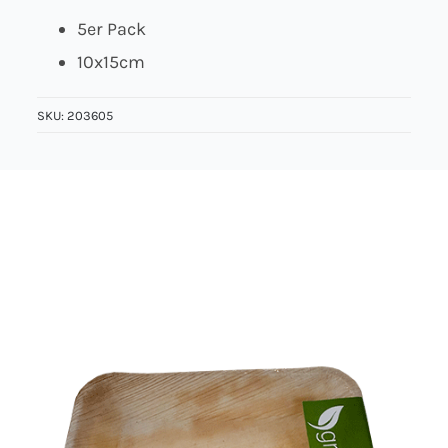
5er Pack
Über uns
10x15cm
Kontakt
SKU:
203605
Jobs