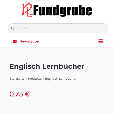
Skip
to
content
Suche
nach:
Newsletter
Toggle
Naviga
Home
Englisch Lernbücher
Sortiment
Startseite
»
Produkte
»
Englisch Lernbücher
Angebote
0.75
€
Filialen