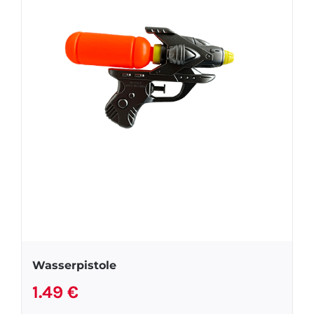
Wasserpistole
1.49
€