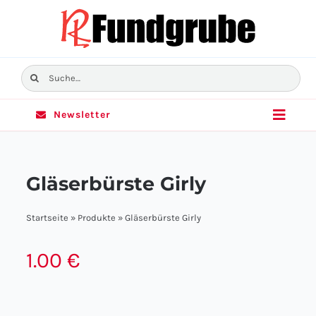
Skip
to
content
Suche
nach:
Newsletter
Toggle
Naviga
Home
Gläserbürste Girly
Sortiment
Startseite
»
Produkte
»
Gläserbürste Girly
Angebote
1.00
€
Filialen