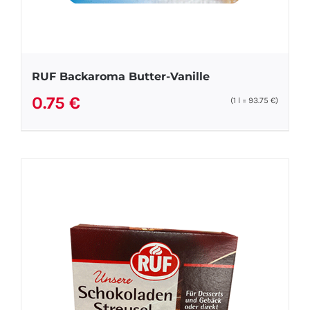
RUF Backaroma Butter-Vanille
0.75
€
(1
l
=
93.75
€
)