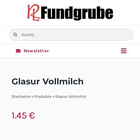
Skip
to
content
Suche
nach:
Newsletter
Toggle
Naviga
Home
Glasur Vollmilch
Sortiment
Startseite
»
Produkte
»
Glasur Vollmilch
Angebote
1.45
€
Filialen