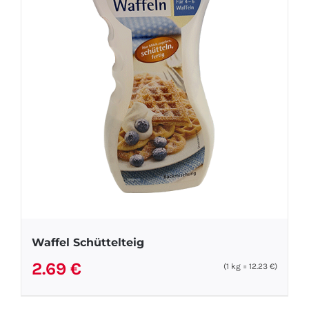
Waffel Schüttelteig
2.69
€
(1
kg
=
12.23
€
)