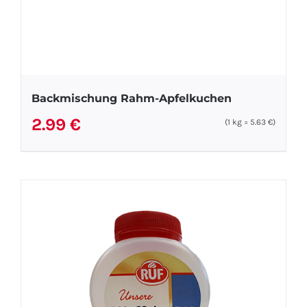
Backmischung Rahm-Apfelkuchen
2.99
€
(1
kg
=
5.63
€
)