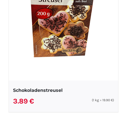
Schokoladenstreusel
3.89
€
(1
kg
=
19.90
€
)