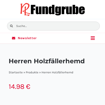
Skip
to
content
Suche
nach:
Newsletter
Toggle
Naviga
Home
Herren Holzfällerhemd
Sortiment
Startseite
»
Produkte
»
Herren Holzfällerhemd
Angebote
14.98
€
Filialen