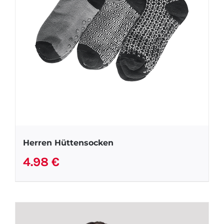
Herren Hüttensocken
4.98
€