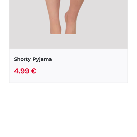
Shorty Pyjama
4.99
€