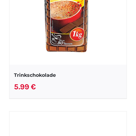
Trinkschokolade
5.99
€