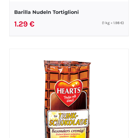
Barilla Nudeln Tortiglioni
1.29
€
(1
kg
=
1.98
€
)