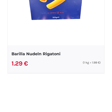
Barilla Nudeln Rigatoni
1.29
€
(1
kg
=
1.98
€
)