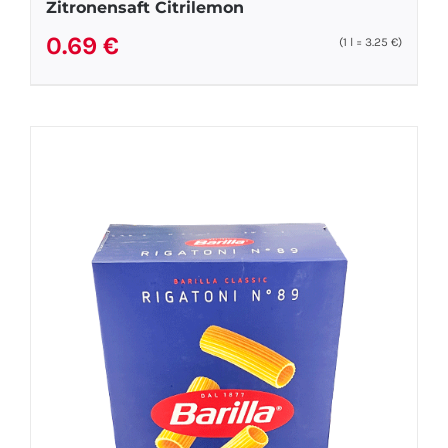
Zitronensaft Citrilemon
0.69
€
(1
l
=
3.25
€
)