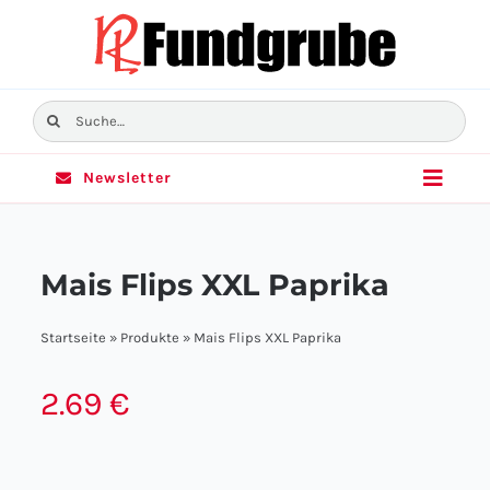
Skip
to
content
Suche
nach:
Newsletter
Toggle
Naviga
Home
Mais Flips XXL Paprika
Sortiment
Startseite
»
Produkte
»
Mais Flips XXL Paprika
Angebote
2.69
€
Filialen