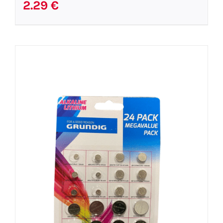
2.29
€