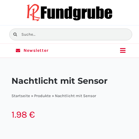
Skip
to
content
Suche
nach:
Newsletter
Toggle
Naviga
Home
Nachtlicht mit Sensor
Sortiment
Startseite
»
Produkte
»
Nachtlicht mit Sensor
Angebote
1.98
€
Filialen