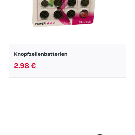
Knopfzellenbatterien
2.98
€