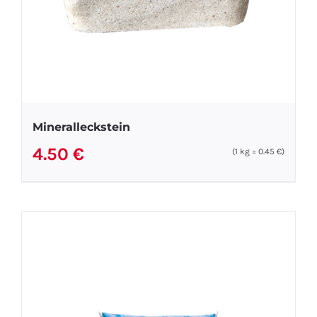
Mineralleckstein
4.50
€
(1
kg
=
0.45
€
)