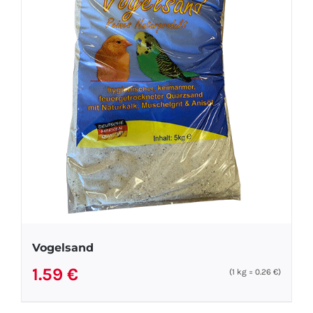
Vogelsand
1.59
€
(1
kg
=
0.26
€
)