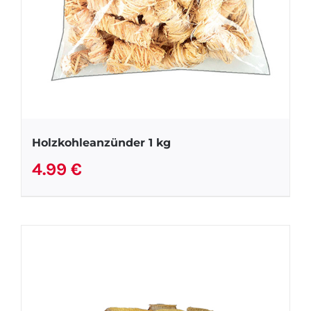
Holzkohleanzünder 1 kg
4.99
€