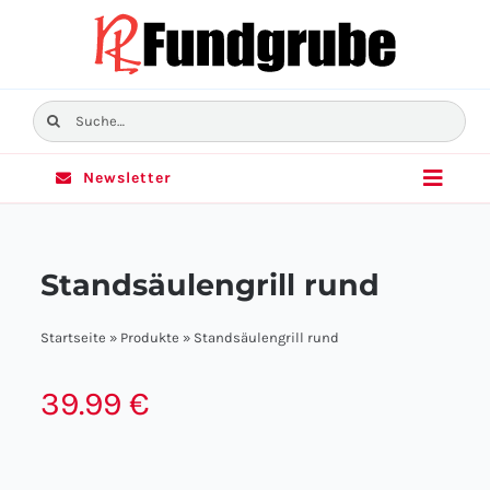
Skip
to
content
Suche
nach:
Newsletter
Toggle
Naviga
Home
Standsäulengrill rund
Sortiment
Startseite
»
Produkte
»
Standsäulengrill rund
Angebote
39.99
€
Filialen