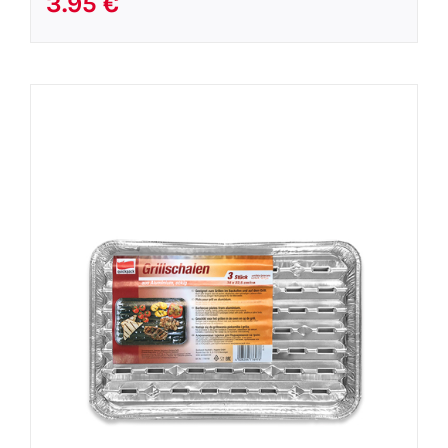
3.95
€