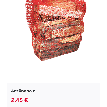
Anzündholz
2.45
€