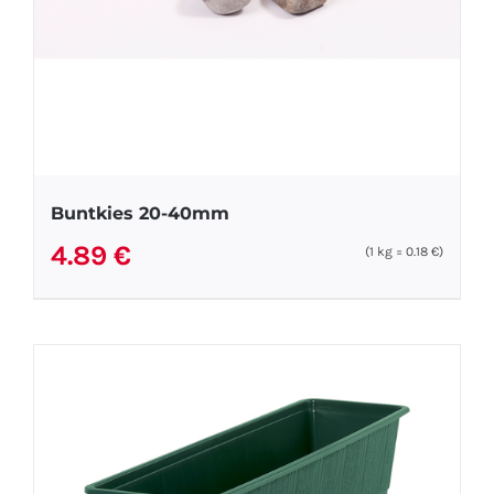
Buntkies 20-40mm
4.89
€
(1
kg
=
0.18
€
)