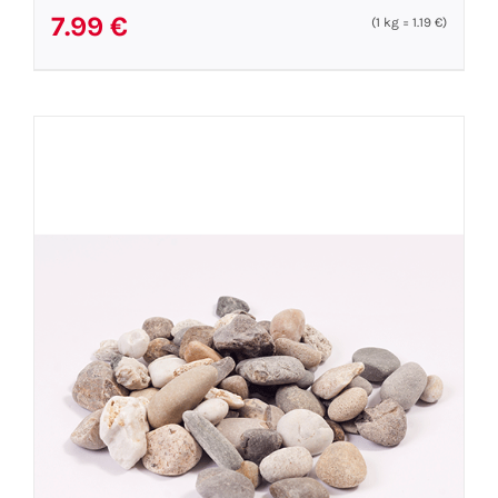
7.99
€
(1
kg
=
1.19
€
)