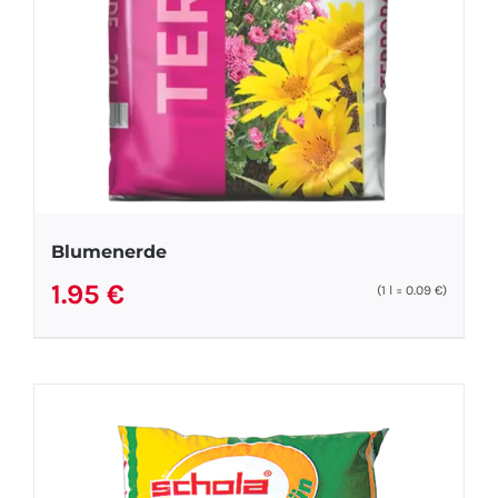
Blumenerde
1.95
€
(1
l
=
0.09
€
)