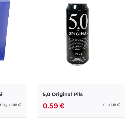
i
5,0 Original Pils
0.59
€
(1
kg
=
1.98
€
)
(1
l
=
1.18
€
)