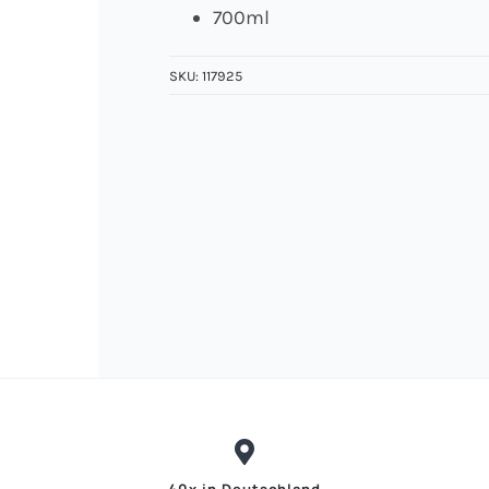
700ml
SKU:
117925