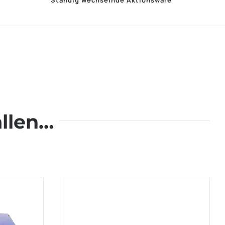
Ständig wechselnde Aktionsware
llen…