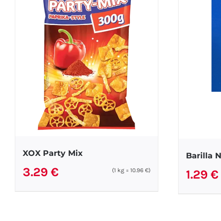
XOX Party Mix
Barilla 
3.29
€
(1
kg
=
10.96
€
)
1.29
€