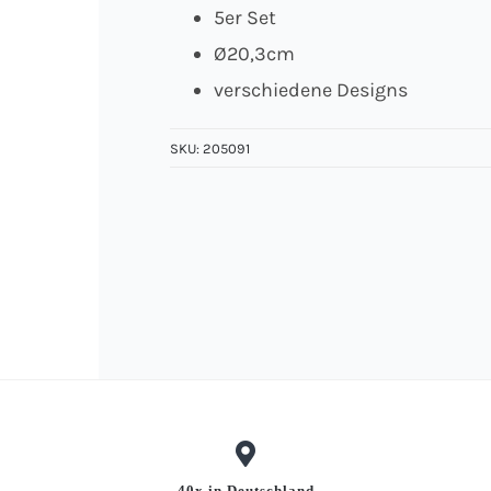
5er Set
Ø20,3cm
verschiedene Designs
SKU:
205091
40x in Deutschland