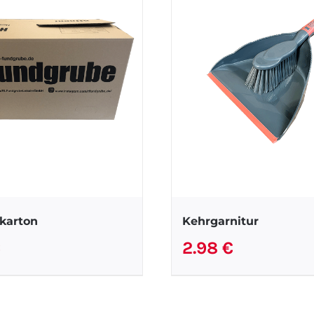
karton
Kehrgarnitur
€
2.98
€