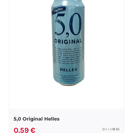
5,0 Original Helles
0.59
€
(1
l
=
1.18
€
)