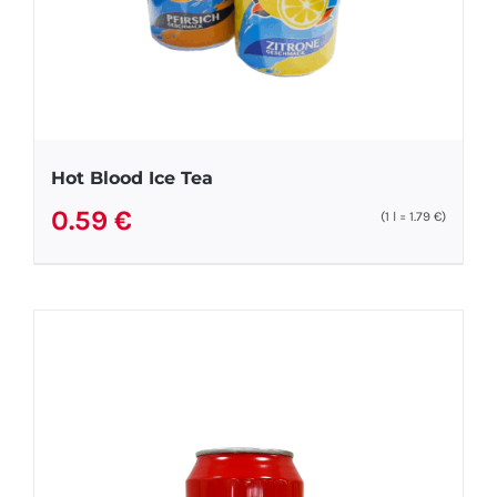
Hot Blood Ice Tea
0.59
€
(1
l
=
1.79
€
)