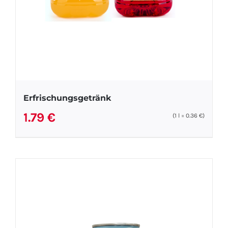
Erfrischungsgetränk
1.79
€
(1
l
=
0.36
€
)