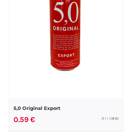
5,0 Original Export
0.59
€
(1
l
=
1.18
€
)