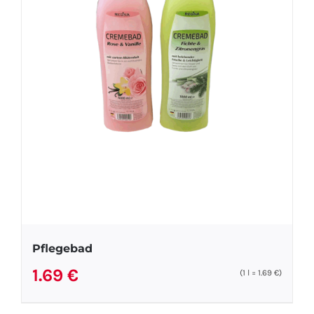
Pflegebad
1.69
€
(1
l
=
1.69
€
)