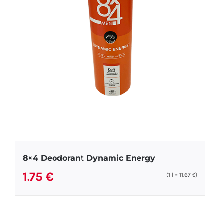
8×4 Deodorant Dynamic Energy
1.75
€
(1
l
=
11.67
€
)