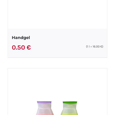
Handgel
0.50
€
(1
l
=
16.00
€
)