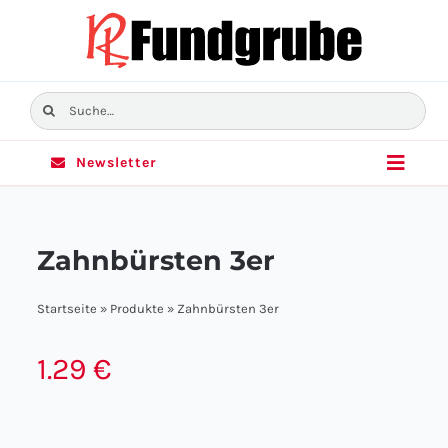
Skip
to
content
Suche
nach:
Newsletter
Toggle
Naviga
Home
Zahnbürsten 3er
Sortiment
Startseite
»
Produkte
»
Zahnbürsten 3er
Angebote
1.29
€
Filialen