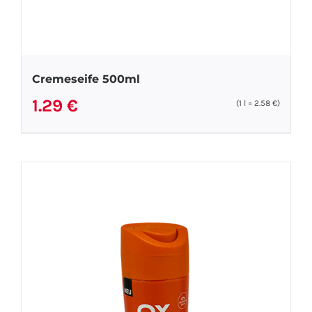
Cremeseife 500ml
1.29
€
(1
l
=
2.58
€
)