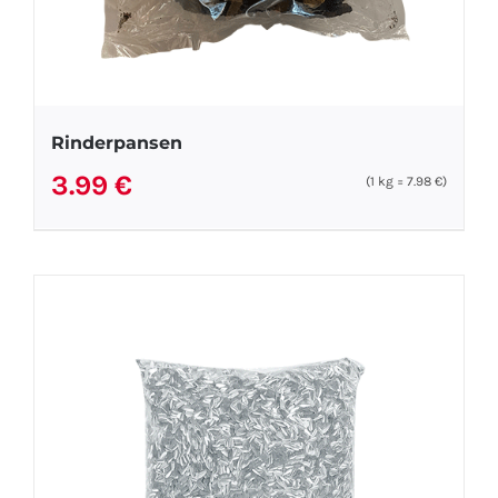
Rinderpansen
3.99
€
(1
kg
=
7.98
€
)