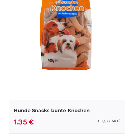
Hunde Snacks bunte Knochen
1.35
€
(1
kg
=
2.50
€
)