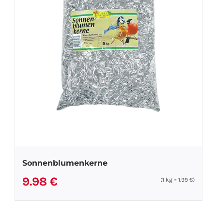
Sonnenblumenkerne
9.98
€
(1
kg
=
1.99
€
)