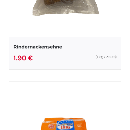
Rindernackensehne
1.90
€
(1
kg
=
7.60
€
)