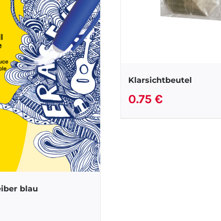
Klarsichtbeutel
0.75
€
iber blau