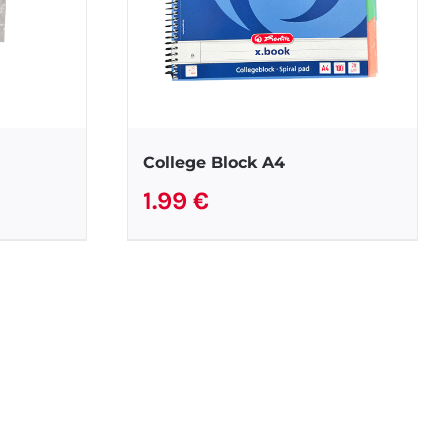
College Block A4
1.99
€