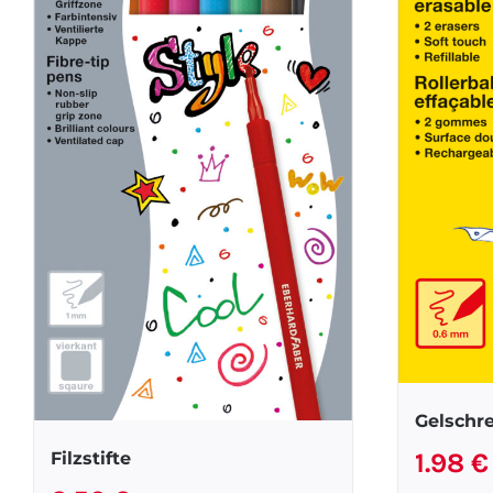
Gelschre
1.98
€
Filzstifte