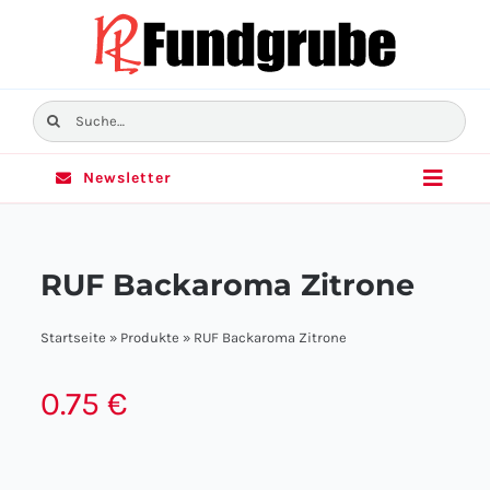
Skip
to
content
Suche
nach:
Newsletter
Toggle
Naviga
Home
RUF Backaroma Zitrone
Sortiment
Startseite
»
Produkte
»
RUF Backaroma Zitrone
Angebote
0.75
€
Filialen