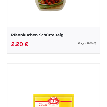
Pfannkuchen Schüttelteig
2.20
€
(1
kg
=
11.00
€
)