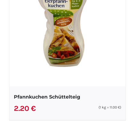
Pfannkuchen Schüttelteig
2.20
€
(1
kg
=
11.00
€
)