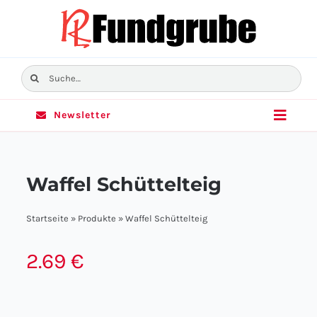
Skip
to
content
Suche
nach:
Newsletter
Toggle
Naviga
Home
Waffel Schüttelteig
Sortiment
Startseite
»
Produkte
»
Waffel Schüttelteig
Angebote
2.69
€
Filialen