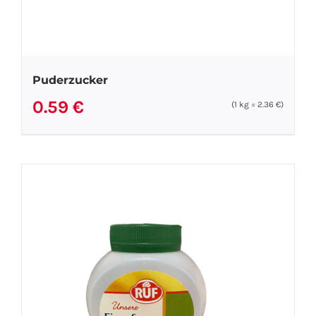
Puderzucker
0.59
€
(1
kg
=
2.36
€
)