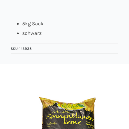
Über uns
5kg Sack
Kontakt
schwarz
Jobs
SKU:
143938