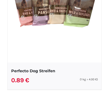
Perfecto Dog Streifen
0.89
€
(1
kg
=
4.00
€
)